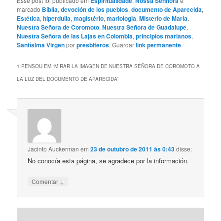
Esse post foi publicado em
Espiritualidade
,
Nossa Senhora
e
marcado
Bíblia
,
devoción de los pueblos
,
documento de Aparecida
,
Estética
,
hiperdulía
,
magistério
,
mariologia
,
Misterio de María
,
Nuestra Señora de Coromoto
,
Nuestra Señora de Guadalupe
,
Nuestra Señora de las Lajas en Colombia
,
principios marianos
,
Santísima Virgen
por
presbiteros
. Guardar
link permanente
.
1 PENSOU EM “
MIRAR LA IMAGEN DE NUESTRA SEÑORA DE COROMOTO A
LA LUZ DEL DOCUMENTO DE APARECIDA
”
Jacinto Auckerman
em
23 de outubro de 2011 às 0:43
disse:
No conocía esta página, se agradece por la información.
↓
Comentar