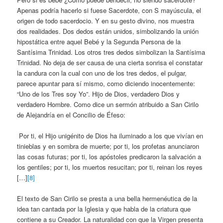
Apenas podría hacerlo si fuese Sacerdote, con S mayúscula, el
origen de todo sacerdocio. Y en su gesto divino, nos muestra
dos realidades. Dos dedos están unidos, simbolizando la unión
hipostática entre aquel Bebé y la Segunda Persona de la
Santísima Trinidad. Los otros tres dedos simbolizan la Santísima
Trinidad. No deja de ser causa de una cierta sonrisa el constatar
la candura con la cual con uno de los tres dedos, el pulgar,
parece apuntar para sí mismo, como diciendo inocentemente:
“Uno de los Tres soy Yo”. Hijo de Dios, verdadero Dios y
verdadero Hombre. Como dice un sermón atribuido a San Cirilo
de Alejandría en el Concilio de Éfeso:
Por ti, el Hijo unigénito de Dios ha iluminado a los que vivían en
tinieblas y en sombra de muerte; por ti, los profetas anunciaron
las cosas futuras; por ti, los apóstoles predicaron la salvación a
los gentiles; por ti, los muertos resucitan; por ti, reinan los reyes
[…]
[8]
El texto de San Cirilo se presta a una bella hermenéutica de la
idea tan cantada por la Iglesia y que habla de la criatura que
contiene a su Creador. La naturalidad con que la Virgen presenta