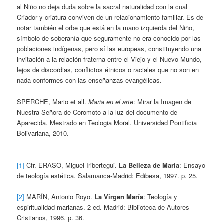
al Niño no deja duda sobre la sacral naturalidad con la cual
Criador y criatura conviven de un relacionamiento familiar. Es de
notar también el orbe que está en la mano izquierda del Niño,
símbolo de soberanía que seguramente no era conocido por las
poblaciones indígenas, pero sí las europeas, constituyendo una
invitación a la relación fraterna entre el Viejo y el Nuevo Mundo,
lejos de discordias, conflictos étnicos o raciales que no son en
nada conformes con las enseñanzas evangélicas.
SPERCHE, Mario et all.
Maria en el arte
: Mirar la Imagen de
Nuestra Señora de Coromoto a la luz del documento de
Aparecida. Mestrado en Teologia Moral. Universidad Pontificia
Bolivariana, 2010.
[1]
Cfr. ERASO, Miguel Iribertegui.
La Belleza de María
: Ensayo
de teología estética. Salamanca-Madrid: Edibesa, 1997. p. 25.
[2]
MARÍN, Antonio Royo.
La Virgen María
: Teología y
espiritualidad marianas. 2 ed. Madrid: Biblioteca de Autores
Cristianos, 1996. p. 36.