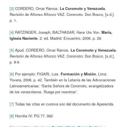
[3]
CORDERO, Omar Ramos.
La Coromoto y Venezuela
.
Revisión de Alfonso Alfonzo VAZ. Coromoto: Don Bosco, [s.d.].
p. 1.
[4]
RATZINGER, Joseph; BALTHASAR, Hans Urs Von.
María,
Iglesia Naciente
. 2. ed. Madrid: Encuentro, 2006. p. 29.
[5]
Apud. CORDERO, Omar Ramos.
La Coromoto y Venezuela
.
Revisión de Alfonso Alfonzo VAZ. Coromoto: Don Bosco, [s.d.].
p. 8-9.
[6]
Por ejemplo: FIGARI, Luis.
Formación y Misión.
Lima:
Yovera, 2008. p. 42. También en la Letanía de las Advocaciones
Latinoamericanas: “Santa Señora de Coromoto, evangelizadora
de los venezolanos. Ruega por nosotros”.
[7]
Todas las citas en cursiva son del documento de Aparecida.
[8]
Homilia IV: PG 77, 992