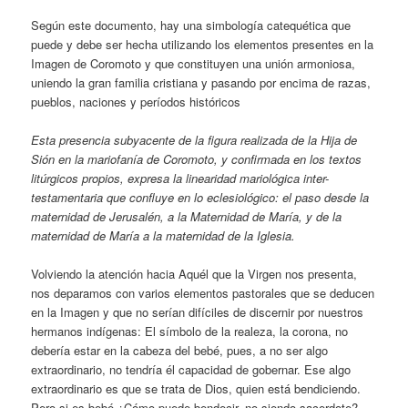
Según este documento, hay una simbología catequética que
puede y debe ser hecha utilizando los elementos presentes en la
Imagen de Coromoto y que constituyen una unión armoniosa,
uniendo la gran familia cristiana y pasando por encima de razas,
pueblos, naciones y períodos históricos
Esta presencia subyacente de la figura realizada de la Hija de
Sión en la mariofanía de Coromoto, y confirmada en los textos
litúrgicos propios, expresa la linearidad mariológica inter-
testamentaria que confluye en lo eclesiológico: el paso desde la
maternidad de Jerusalén, a la Maternidad de María, y de la
maternidad de María a la maternidad de la Iglesia.
Volviendo la atención hacia Aquél que la Virgen nos presenta,
nos deparamos con varios elementos pastorales que se deducen
en la Imagen y que no serían difíciles de discernir por nuestros
hermanos indígenas: El símbolo de la realeza, la corona, no
debería estar en la cabeza del bebé, pues, a no ser algo
extraordinario, no tendría él capacidad de gobernar. Ese algo
extraordinario es que se trata de Dios, quien está bendiciendo.
Pero si es bebé ¿Cómo puede bendecir, no siendo sacerdote?