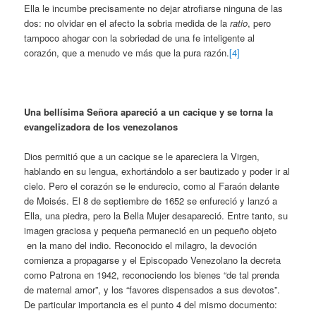
Ella le incumbe precisamente no dejar atrofiarse ninguna de las
dos: no olvidar en el afecto la sobria medida de la
ratio
, pero
tampoco ahogar con la sobriedad de una fe inteligente al
corazón, que a menudo ve más que la pura razón.
[4]
Una bellísima Señora apareció a un cacique y se torna la
evangelizadora de los venezolanos
Dios permitió que a un cacique se le apareciera la Virgen,
hablando en su lengua, exhortándolo a ser bautizado y poder ir al
cielo. Pero el corazón se le endurecio, como al Faraón delante
de Moisés. El 8 de septiembre de 1652 se enfureció y lanzó a
Ella, una piedra, pero la Bella Mujer desapareció. Entre tanto, su
imagen graciosa y pequeña permaneció en un pequeño objeto
en la mano del indio. Reconocido el milagro, la devoción
comienza a propagarse y el Episcopado Venezolano la decreta
como Patrona en 1942, reconociendo los bienes “de tal prenda
de maternal amor”, y los “favores dispensados a sus devotos”.
De particular importancia es el punto 4 del mismo documento: