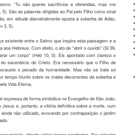
esmo: “Tu não queres sacrifícios e oferendas, mas me
5). São as palavras dirigidas ao Pai pelo Filho como sinal
são, em atitude diametralmente oposta à soberba de Adão,
 3, 5).
ça existente entre o Salmo que inspira esta passagem e a
a aos Hebreus. Com efeito, o ato de “abrir o ouvido” (Sl 39,
eparar um corpo” (Heb 10, 5). Eis apontado com clareza o
io do sacerdócio de Cristo. Era necessário que o Filho de
ocausto o pecado da humanidade. Mas não se trata só
o tempo triunfo sobre os males decorrentes da soberba e
pela Vida Eterna.
e é expressa de forma simbólica no Evangelho de São João,
 Jesus e, portanto, a vitória definitiva sobre a morte, num
ainda não utilizado, evocando por contraposição o jardim
cado.
essurreição, afronta vários temas candentes. Em primeiro