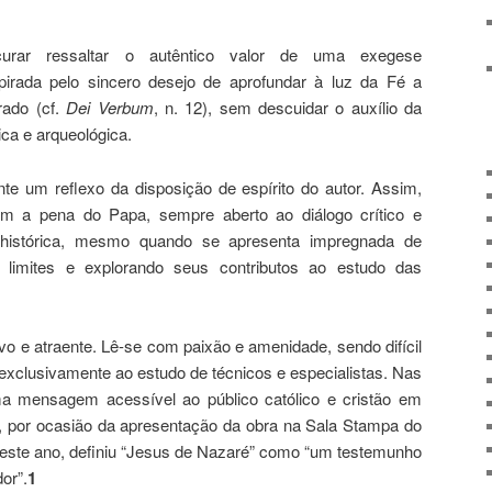
ocurar ressaltar o autêntico valor de uma exegese
spirada pelo sincero desejo de aprofundar à luz da Fé a
rado (cf.
Dei Verbum
, n. 12), sem descuidar o auxílio da
ica e arqueológica.
ente um reflexo da disposição de espírito do autor. Assim,
ram a pena do Papa, sempre aberto ao diálogo crítico e
histórica, mesmo quando se apresenta impregnada de
 limites e explorando seus contributos ao estudo das
tivo e atraente. Lê-se com paixão e amenidade, sendo difícil
a exclusivamente ao estudo de técnicos e especialistas. Nas
a mensagem acessível ao público católico e cristão em
t, por ocasião da apresentação da obra na Sala Stampa do
este ano, definiu “Jesus de Nazaré” como “um testemunho
or”.
1