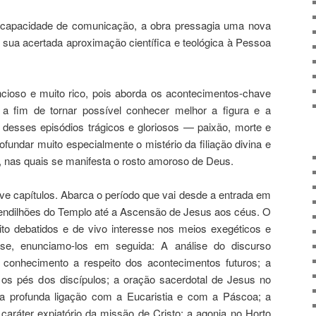
a capacidade de comunicação, a obra pressagia uma nova
r sua acertada aproximação científica e teológica à Pessoa
ncioso e muito rico, pois aborda os acontecimentos-chave
 a fim de tornar possível conhecer melhor a figura e a
desses episódios trágicos e gloriosos — paixão, morte e
fundar muito especialmente o mistério da filiação divina e
 nas quais se manifesta o rosto amoroso de Deus.
ve capítulos. Abarca o período que vai desde a entrada em
endilhões do Templo até a Ascensão de Jesus aos céus. O
o debatidos e de vivo interesse nos meios exegéticos e
ese, enunciamo-los em seguida: A análise do discurso
 conhecimento a respeito dos acontecimentos futuros; a
s pés dos discípulos; a oração sacerdotal de Jesus no
 profunda ligação com a Eucaristia e com a Páscoa; a
 caráter expiatório da missão de Cristo; a agonia no Horto