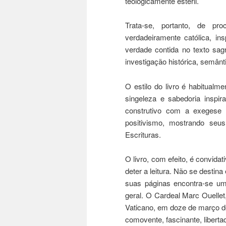
teologicamente estéril.
Trata-se, portanto, de pr
verdadeiramente católica, in
verdade contida no texto sag
investigação histórica, semânt
O estilo do livro é habitualm
singeleza e sabedoria inspi
construtivo com a exegese 
positivismo, mostrando seus
Escrituras.
O livro, com efeito, é convida
deter a leitura. Não se destin
suas páginas encontra-se um
geral. O Cardeal Marc Ouelle
Vaticano, em doze de março d
comovente, fascinante, libertad