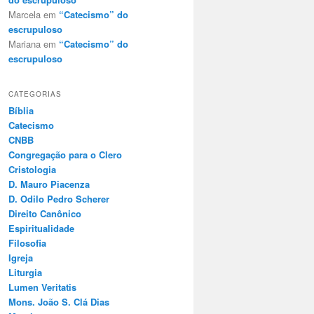
Marcela
em
“Catecismo” do
escrupuloso
Mariana
em
“Catecismo” do
escrupuloso
CATEGORIAS
Bíblia
Catecismo
CNBB
Congregação para o Clero
Cristologia
D. Mauro Piacenza
D. Odilo Pedro Scherer
Direito Canônico
Espiritualidade
Filosofia
Igreja
Liturgia
Lumen Veritatis
Mons. João S. Clá Dias