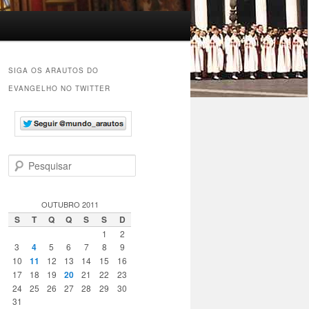
SIGA OS ARAUTOS DO
EVANGELHO NO TWITTER
P
e
s
q
OUTUBRO 2011
u
S
T
Q
Q
S
S
D
i
1
2
s
3
4
5
6
7
8
9
a
10
11
12
13
14
15
16
r
17
18
19
20
21
22
23
24
25
26
27
28
29
30
31