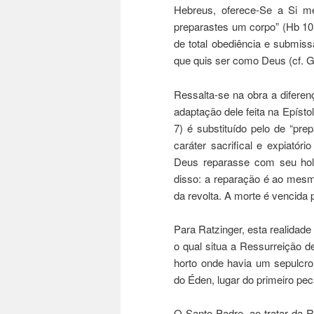
Hebreus, oferece-Se a Si m
preparastes um corpo” (Hb 10, 
de total obediência e submis
que quis ser como Deus (cf. Gn
Ressalta-se na obra a diferen
adaptação dele feita na Epístol
7) é substituído pelo de “pr
caráter sacrifical e expiatór
Deus reparasse com seu hol
disso: a reparação é ao mesm
da revolta. A morte é vencida 
Para Ratzinger, esta realidad
o qual situa a Ressurreição de
horto onde havia um sepulcro 
do Éden, lugar do primeiro pe
O Santo Padre, ao tratar da R