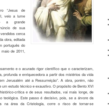
ro “Jesus de
I, veio a lume
ndo a grande
anúncio de sua
 vendidos cerca
a obra, editada
m português do
m maio de 2011,
samento e o acurado rigor científico que o caracterizam,
a, profunda e enriquecedora a partir dos mistérios da vida
em Jerusalém até a Ressurreição”. A obra, porém, não
 um estudo técnico e exaustivo. O propósito de Bento XVI
histórico-crítica e de seus resultados, vai mais longe, de
o teológica. Este passo é decisivo, pois, se a árvore da
 na área da Cristologia, corre o risco de tornar-se