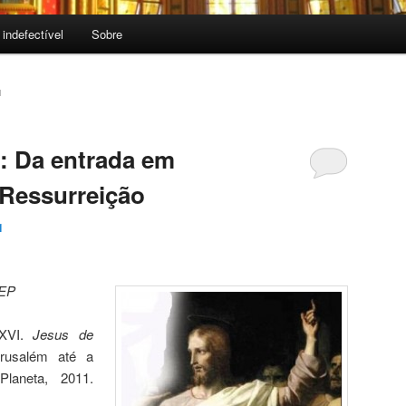
 indefectível
Sobre
1
: Da entrada em
 Ressurreição
1
 EP
XVI.
Jesus de
rusalém até a
Planeta, 2011.