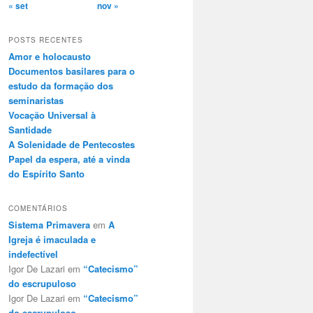
« set
nov »
POSTS RECENTES
Amor e holocausto
Documentos basilares para o
estudo da formação dos
seminaristas
Vocação Universal à
Santidade
A Solenidade de Pentecostes
Papel da espera, até a vinda
do Espírito Santo
COMENTÁRIOS
Sistema Primavera
em
A
Igreja é imaculada e
indefectível
Igor De Lazari
em
“Catecismo”
do escrupuloso
Igor De Lazari
em
“Catecismo”
do escrupuloso