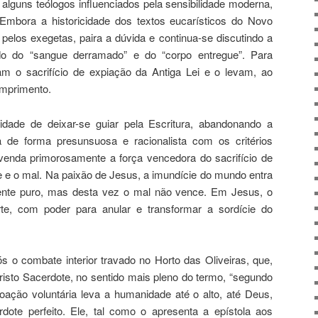
alguns teólogos influenciados pela sensibilidade moderna,
Embora a historicidade dos textos eucarísticos do Novo
pelos exegetas, paira a dúvida e continua-se discutindo a
ido do “sangue derramado” e do “corpo entregue”. Para
am o sacrifício de expiação da Antiga Lei e o levam, ao
mprimento.
idade de deixar-se guiar pela Escritura, abandonando a
la de forma presunsuosa e racionalista com os critérios
enda primorosamente a força vencedora do sacrifício de
e e o mal. Na paixão de Jesus, a imundície do mundo entra
te puro, mas desta vez o mal não vence. Em Jesus, o
rte, com poder para anular e transformar a sordície do
s o combate interior travado no Horto das Oliveiras, que,
risto Sacerdote, no sentido mais pleno do termo, “segundo
oação voluntária leva a humanidade até o alto, até Deus,
ote perfeito. Ele, tal como o apresenta a epístola aos