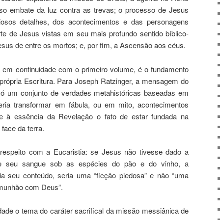
so embate da luz contra as trevas; o processo de Jesus
osos detalhes, dos acontecimentos e das personagens
rte de Jesus vistas em seu mais profundo sentido bíblico-
esus de entre os mortos; e, por fim, a Ascensão aos céus.
a, em continuidade com o primeiro volume, é o fundamento
a própria Escritura. Para Joseph Ratzinger, a mensagem do
ó um conjunto de verdades metahistóricas baseadas em
eria transformar em fábula, ou em mito, acontecimentos
nce à essência da Revelação o fato de estar fundada na
face da terra.
 respeito com a Eucaristia: se Jesus não tivesse dado a
 e seu sangue sob as espécies do pão e do vinho, a
ria seu conteúdo, seria uma “ficção piedosa” e não “uma
omunhão com Deus”.
dade o tema do caráter sacrifical da missão messiânica de