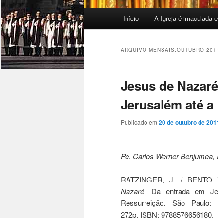
Menu
Início
A Igreja é imaculada e
principal
ARQUIVO MENSAIS:
OUTUBRO 201
Jesus de Nazaré
Jerusalém até a
Publicado em
20 de outubro de 201
Pe. Carlos Werner Benjumea,
RATZINGER, J. / BENTO 
Nazaré
: Da entrada em Je
Ressurreição. São Paulo: 
272p. ISBN: 9788576656180.