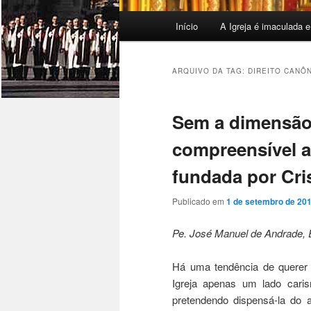
Menu
Início
A Igreja é imaculada e
principal
ARQUIVO DA TAG:
DIREITO CANÔ
Sem a dimensão 
compreensível a 
fundada por Cri
Publicado em
1 de setembro de 20
Pe. José Manuel de Andrade,
Há uma tendência de querer
Igreja apenas um lado caris
pretendendo dispensá-la do 