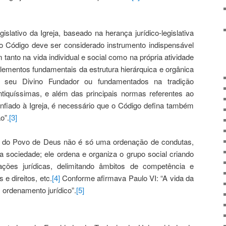
slativo da Igreja, baseado na herança jurídico-legislativa
o Código deve ser considerado instrumento indispensável
tanto na vida individual e social como na própria atividade
elementos fundamentais da estrutura hierárquica e orgânica
or seu Divino Fundador ou fundamentados na tradição
ntiquíssimas, e além das principais normas referentes ao
onfiado à Igreja, é necessário que o Código defina também
o”.
[3]
ro do Povo de Deus não é só uma ordenação de condutas,
sociedade; ele ordena e organiza o grupo social criando
uações jurídicas, delimitando âmbitos de competência e
e direitos, etc.
[4]
Conforme afirmava Paulo VI: “A vida da
 ordenamento jurídico”.
[5]