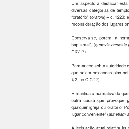
Um aspecto a destacar está
diversas categorias de templo
“oratório” (
o
ratorii
) – c. 1223; 
reconsideração dos lugares on
Conserva-se, porém, a normat
baptismal”, (
q
uaevis ecclesia
CIC’17).
Permanece sob a autoridade do
que sejam colocadas pias bati
§ 2, no CIC’17).
É mantida a normativa de que, 
outra causa que provoque
g
qualquer igreja ou oratório. 
lugar conveniente” (
aut etiam a
A legislação atual relativa às 