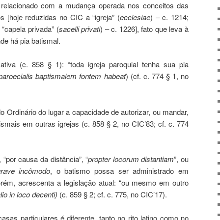
 relacionado com a mudança operada nos conceitos das
s [hoje reduzidas no CIC a “igreja” (
e
cclesiae
) – c. 1214;
e “capela privada” (
sacelli privati
) – c. 1226], fato que leva à
de há pia batismal.
iva (c. 858 § 1): “toda igreja paroquial tenha sua pia
 paroecialis baptismalem fontem habeat
) (cf. c. 774 § 1, no
 Ordinário do lugar a capacidade de autorizar, ou mandar,
smais em outras igrejas (c. 858 § 2, no CIC’83; cf. c. 774
“por causa da distância”, “
propter locorum distantiam
”, ou
rave incô
modo
, o batismo possa ser administrado em
Porém, acrescenta a legislação atual: “ou mesmo em outro
lio in loco decenti)
(c. 859 § 2; cf. c. 775, no CIC’17).
casas particulares é diferente, tanto no rito latino como no