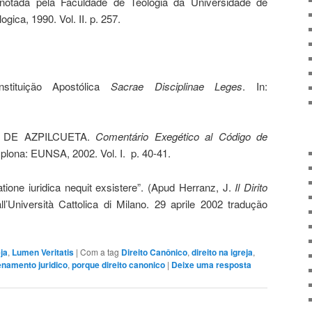
tada pela Faculdade de Teologia da Universidade de
ica, 1990. Vol. II. p. 257.
ituição Apostólica
Sacrae Disciplinae Leges
. In:
 DE AZPILCUETA.
Comentário Exegético al Código de
plona: EUNSA, 2002. Vol. I. p. 40-41.
atione iuridica nequit exsistere”. (Apud Herranz, J.
Il Dirito
l’Università Cattolica di Milano. 29 aprile 2002 tradução
eja
,
Lumen Veritatis
|
Com a tag
Direito Canônico
,
direito na igreja
,
enamento juridico
,
porque direito canonico
|
Deixe uma resposta