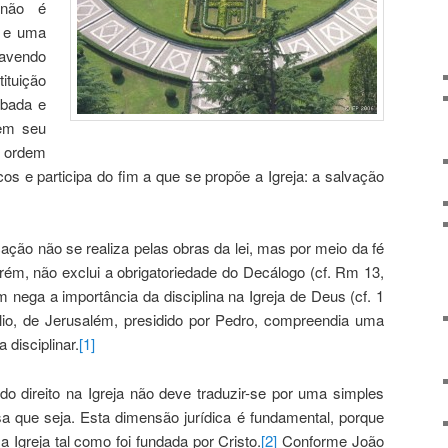
 não é
o e uma
havendo
ituição
abada e
em seu
 ordem
os e participa do fim a que se propõe a Igreja: a salvação
cação não se realiza pelas obras da lei, mas por meio da fé
porém, não exclui a obrigatoriedade do Decálogo (cf. Rm 13,
em nega a importância da disciplina na Igreja de Deus (cf. 1
ílio, de Jerusalém, presidido por Pedro, compreendia uma
 disciplinar.
[1]
o direito na Igreja não deve traduzir-se por uma simples
sa que seja. Esta dimensão jurídica é fundamental, porque
 Igreja tal como foi fundada por Cristo.
[2]
Conforme João