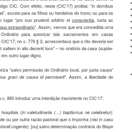
ntigo CIC. Com efeito, neste (CIC’17) proibia: “in domibus
et”, exceto para os filhos ou herdeiros do trono; ou para os
lugar “pro suo prudenti arbitrio et
conscientia
, iusta ac
iquo extraordinario
”. Assim, vemos que era concedida uma
o Ordinário para autorizar tais sacramentos em casas
CIC’17, no c. 776 § 2, acrescentava que o rito deveria ser
t saltem in alio decenti loco” – no oratório da casa (supõe-
 em outro lugar digno.
riza “salvo permissão do Ordinário local, por justa causa”
arius gravi de causa id permiserit
”. Assim, a liberdade do
 c. 860 introduz uma interdição inexistente no CIC’17:
hospitais (
In valetudinariis (…) baptismus ne celebretur
):
e ou por outra razão pastoral que o imponha (
nisi in casu
storali cogente)
; [ou] salvo determinação contrária do Bispo