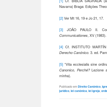
[1]
Cf. BÍBLIA SAGRADA (ano
Navarra) Braga: Edições Theolog
[2]
Ver Mt 16, 19 e Jo 21, 17.
[3]
JOÃO PAULO II. Const
Communicationes
, XV (1983).
[4]
Cf. INSTITUTO MARTÍN
Derecho Canónico.
3. ed. Pam
[5]
“Vita ecclesialis sine ordin
Canonico, Perché?
Lezione al
minha).
Publicado em
Direito Canônico
,
Igr
juridico
,
lei canônica
,
lei igreja
,
ord