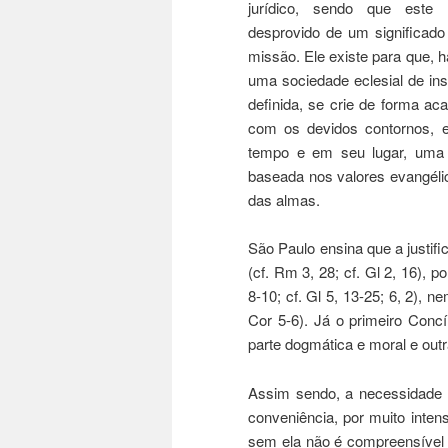
jurídico, sendo que este
desprovido de um significad
missão. Ele existe para que, 
uma sociedade eclesial de inst
definida, se crie de forma ac
com os devidos contornos, 
tempo e em seu lugar, uma
baseada nos valores evangélic
das almas.
São Paulo ensina que a justifi
(cf. Rm 3, 28; cf. Gl 2, 16), 
8-10; cf. Gl 5, 13-25; 6, 2), n
Cor 5-6). Já o primeiro Conc
parte dogmática e moral e outra
Assim sendo, a necessidade d
conveniência, por muito inten
sem ela não é compreensível a