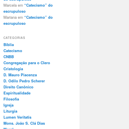
Marcela
em
“Catecismo” do
escrupuloso
Mariana
em
“Catecismo” do
escrupuloso
CATEGORIAS
Bíblia
Catecismo
CNBB
Congregação para o Clero
Cristologia
D. Mauro Piacenza
D. Odilo Pedro Scherer
Direito Canônico
Espiritualidade
Filosofia
Igreja
Liturgia
Lumen Veritatis
Mons. João S. Clá Dias