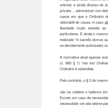
oriental; e ainda diverso do a
privatis… administrari non deb
casos em que o Ordinário do 
rationabili de causa, in casu
al
liberdade muito estreita a
particulares. E ainda o mesmo 
realizado “in sacello domus au
se devidamente autorizado) ou
A normativa atual apenas auto
(c. 860 § 1) “
nisi loci Ordin
Ordinário é estendida.
Pelo contrário, o § 2 do mesmo
não se celebre o batismo em 
Exceto em caso de necessidad
necessitatis vel alia ratione pa