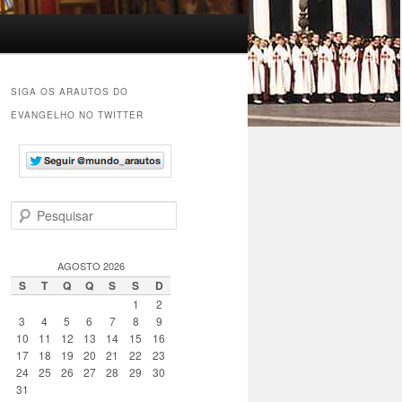
SIGA OS ARAUTOS DO
EVANGELHO NO TWITTER
P
e
s
q
AGOSTO 2026
u
S
T
Q
Q
S
S
D
i
1
2
s
3
4
5
6
7
8
9
a
10
11
12
13
14
15
16
r
17
18
19
20
21
22
23
24
25
26
27
28
29
30
31