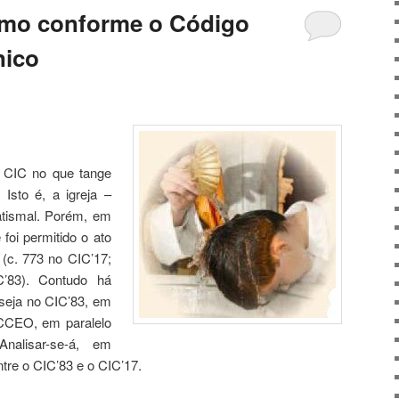
smo conforme o Código
nico
e CIC no que tange
 Isto é, a igreja –
atismal. Porém, em
foi permitido o ato
 (c. 773 no CIC’17;
’83). Contudo há
 seja no CIC’83, em
CCEO, em paralelo
nalisar-se-á, em
ntre o CIC’83 e o CIC’17.