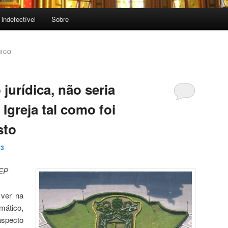
 indefectível
Sobre
NICO
jurídica, não seria
Igreja tal como foi
sto
13
 EP
 ver na
mático,
aspecto