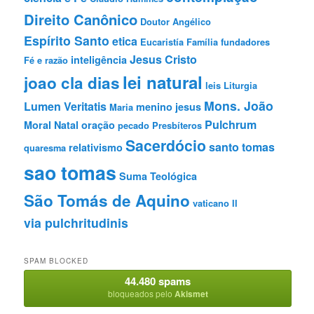
Direito Canônico
Doutor Angélico
Espírito Santo
etica
Eucaristía
Família
fundadores
Jesus Cristo
inteligência
Fé e razão
lei natural
joao cla dias
leis
Liturgia
Mons. João
Lumen Veritatis
menino jesus
Maria
Pulchrum
Moral
Natal
oração
pecado
Presbíteros
Sacerdócio
santo tomas
relativismo
quaresma
sao tomas
Suma Teológica
São Tomás de Aquino
vaticano II
via pulchritudinis
SPAM BLOCKED
44.480 spams
bloqueados pelo
Akismet