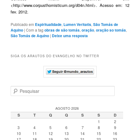
<http://www.corpusthomisticum.org/d04n.html>. Acesso em: 12
fev. 2012.
Publicado em
Espiritualidade
,
Lumen Veritatis
,
São Tomás de
Aquino
|
Com a tag
obras de são tomás
,
oração
,
oração so tomás
,
São Tomás de Aquino
|
Deixe uma resposta
SIGA OS ARAUTOS DO EVANGELHO NO TWITTER
P
e
s
q
AGOSTO 2026
u
S
T
Q
Q
S
S
D
i
1
2
s
3
4
5
6
7
8
9
a
10
11
12
13
14
15
16
r
17
18
19
20
21
22
23