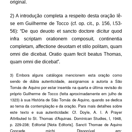
original.
2) A introdução completa a respeito desta oração lê-
se em Guilherme de Tocco (cf. op. cit., p. 156, l.53-
56): “De quo deuoto et sancto doctore dicitur quod
infra scriptam orationem composuit, continentia
completam, affectione deuotam et stilo politam, quam
omni die dicebat. Oratio quam fecit beatus Thomas,
quam omni die dicebat”.
3) Embora alguns catálogos mencionem esta oração como
sendo de dúbia autenticidade, assignamos a autoria a São
Tomás de Aquino por estar inserida na quarta e última revisão do
próprio Guilherme de Tocco (feita aproximadamente em julho de
1323) à sua História de São Tomás de Aquino, quando se dedica
ao tema da contemplação e da oração. Para mais detalhes sobre
este texto e sua autenticidade: Cf. Doyle, A. I. A Prayer
Attributed to St. Thomas d’Aquinas. Dominican Studies, l, 1948,
p. 229-238; Editorial [Nota Editoris]. Sancti Thomae de Aquino
Concede michi. Disponível em: