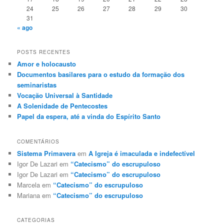
24
25
26
27
28
29
30
31
« ago
POSTS RECENTES
Amor e holocausto
Documentos basilares para o estudo da formação dos
seminaristas
Vocação Universal à Santidade
A Solenidade de Pentecostes
Papel da espera, até a vinda do Espírito Santo
COMENTÁRIOS
Sistema Primavera
em
A Igreja é imaculada e indefectível
Igor De Lazari
em
“Catecismo” do escrupuloso
Igor De Lazari
em
“Catecismo” do escrupuloso
Marcela
em
“Catecismo” do escrupuloso
Mariana
em
“Catecismo” do escrupuloso
CATEGORIAS