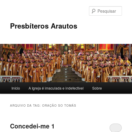
Pular
Pular
para
para
Pesqu
o
o
conteúdo
conteúdo
Presbíteros Arautos
principal
secundário
Menu
Início
A Igreja é imaculada e indefectível
Sobre
principal
ARQUIVO DA TAG:
ORAÇÃO SO TOMÁS
Concedei-me 1