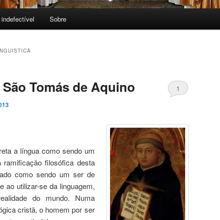
 indefectível
Sobre
NGUISTICA
 São Tomás de Aquino
1
013
preta a língua como sendo um
a ramificação filosófica desta
erado como sendo um ser de
e ao utilizar-se da linguagem,
 realidade do mundo. Numa
ógica cristã, o homem por ser