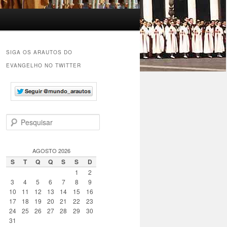
SIGA OS ARAUTOS DO
EVANGELHO NO TWITTER
P
e
s
q
AGOSTO 2026
u
S
T
Q
Q
S
S
D
i
1
2
s
3
4
5
6
7
8
9
a
10
11
12
13
14
15
16
r
17
18
19
20
21
22
23
24
25
26
27
28
29
30
31