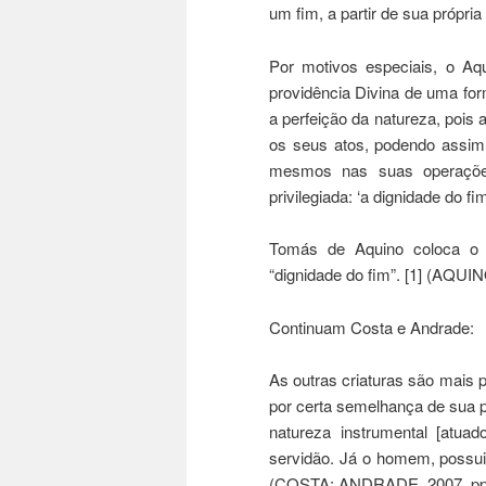
um fim, a partir de sua própr
Por motivos especiais, o Aqu
providência Divina de uma for
a perfeição da natureza, pois
os seus atos, podendo assim, 
mesmos nas suas operaçõe
privilegiada: ‘a dignidade do
Tomás de Aquino coloca o 
“dignidade do fim”. [1] (AQUI
Continuam Costa e Andrade:
As outras criaturas são mais 
por certa semelhança de sua p
natureza instrumental [atuad
servidão. Já o homem, possui
(COSTA; ANDRADE, 2007, pp.