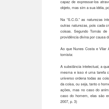
capaz de expressar-los atrav
objeto, mas sim a sua idéia, p
Na “S.C.G.” as naturezas int
outras naturezas, pois cada cr
coisas. Segundo Tomás de A
providência divina por causa 
Ao que Nunes Costa e Vilar A
tomista:
A substância intelectual, a qu
mesma e isso é uma tarefa co
universo ordena todas as cois
da coisa, ou seja, tanto o h
ações, mas no caso do anima
caso do homem, elas são e
2007, p. 3)