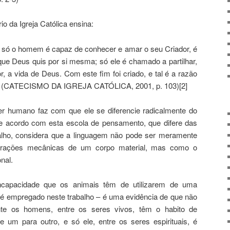
io da Igreja Católica ensina:
s, só o homem é capaz de conhecer e amar o seu Criador, é
 que Deus quis por si mesma; só ele é chamado a partilhar,
, a vida de Deus. Com este fim foi criado, e tal é a razão
e. (CATECISMO DA IGREJA CATÓLICA, 2001, p. 103)[2]
ser humano faz com que ele se diferencie radicalmente do
 de acordo com esta escola de pensamento, que difere das
alho, considera que a linguagem não pode ser meramente
erações mecânicas de um corpo material, mas como o
nal.
ncapacidade que os animais têm de utilizarem de uma
é empregado neste trabalho – é uma evidência de que não
nte os homens, entre os seres vivos, têm o habito de
um para outro, e só ele, entre os seres espirituais, é