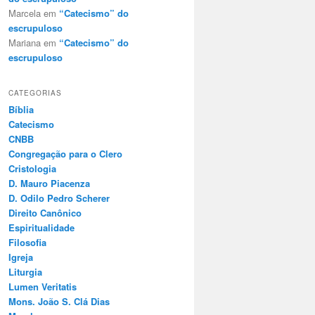
Marcela
em
“Catecismo” do
escrupuloso
Mariana
em
“Catecismo” do
escrupuloso
CATEGORIAS
Bíblia
Catecismo
CNBB
Congregação para o Clero
Cristologia
D. Mauro Piacenza
D. Odilo Pedro Scherer
Direito Canônico
Espiritualidade
Filosofia
Igreja
Liturgia
Lumen Veritatis
Mons. João S. Clá Dias