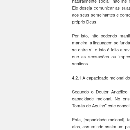
naturalmente social, não lhe b
Ele deseja comunicar as su
aos seus semelhantes e com
próprio Deus.
Por isto, não podendo manife
maneira, a linguagem se fund
se entre si, e isto é feito at
que as sensações ou impre
sentidos.
4.2.1 A capacidade racional 
Segundo o Doutor Angélico,
capacidade racional. No ens
Tomás de Aquino” este conceit
Esta, [capacidade racional]
atos, assumindo assim um pap