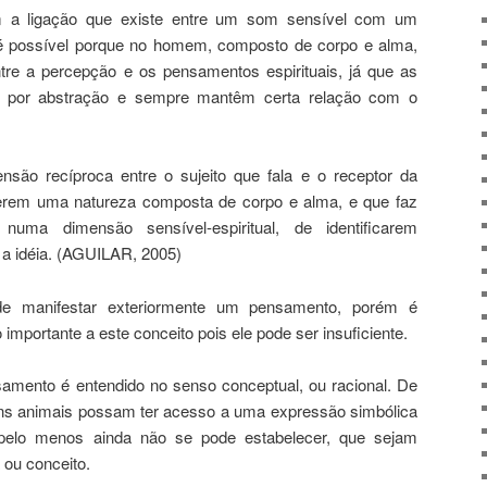
m a ligação que existe entre um som sensível com um
o) é possível porque no homem, composto de corpo e alma,
re a percepção e os pensamentos espirituais, já que as
o por abstração e sempre mantêm certa relação com o
são recíproca entre o sujeito que fala e o receptor da
erem uma natureza composta de corpo e alma, e que faz
ma dimensão sensível-espiritual, de identificarem
 a idéia. (AGUILAR, 2005)
e manifestar exteriormente um pensamento, porém é
importante a este conceito pois ele pode ser insuficiente.
mento é entendido no senso conceptual, ou racional. De
s animais possam ter acesso a uma expressão simbólica
 pelo menos ainda não se pode estabelecer, que sejam
 ou conceito.