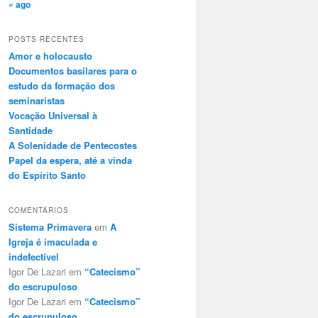
« ago
POSTS RECENTES
Amor e holocausto
Documentos basilares para o
estudo da formação dos
seminaristas
Vocação Universal à
Santidade
A Solenidade de Pentecostes
Papel da espera, até a vinda
do Espírito Santo
COMENTÁRIOS
Sistema Primavera
em
A
Igreja é imaculada e
indefectível
Igor De Lazari
em
“Catecismo”
do escrupuloso
Igor De Lazari
em
“Catecismo”
do escrupuloso