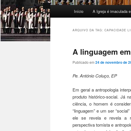
Menu
Início
A Igreja é imaculada e
principal
ARQUIVO DA TAG:
CAPACIDADE LI
A linguagem em
Publicado em
24 de novembro de 2
Pe. António Coluço, EP
Em geral a antropologia inter
produto histórico-social. Já n
ciência, o homem é consid
“linguagem” e um ser “social” 
ele se revela e revela a
perspectiva tomista e antropol