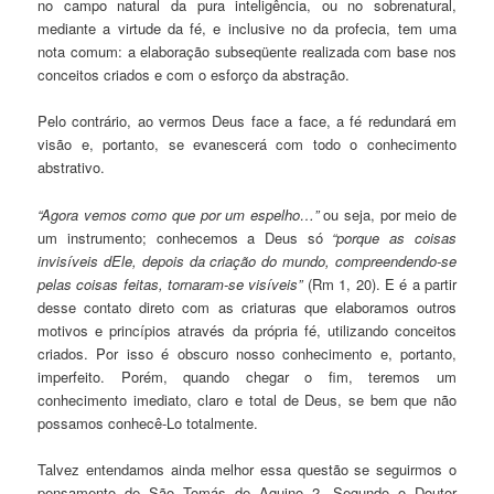
no campo natural da pura inteligência, ou no sobren
a
tural,
mediante a virtude da fé, e inclusive no da profecia, tem uma
nota comum: a elaboração subseqüente realizada com base nos
conceitos criados e com o esforço da abstração.
Pelo contrário, ao vermos Deus face a face, a fé redundará em
visão e, portanto, se evanescerá com todo o conh
e
cimento
abstrativo.
“Agora vemos como que por um espelho…”
ou seja, por meio de
um instrumento; conhecemos a Deus só
“porque as co
i
sas
invisíveis dEle, depois da criação do mundo, compreendendo-se
pelas coisas feitas, tornaram-se visíveis”
(Rm 1, 20).
E é a partir
desse contato direto com as criaturas que elaboramos outros
motivos e princípios através da própria fé, utilizando conceitos
criados. Por isso é obscuro nosso conhecimento e, portanto,
imperfeito. Porém, quando ch
e
gar o fim, teremos um
conhecimento imediato, claro e total de Deus, se bem que não
possamos conhecê-Lo tota
l
mente.
Talvez entendamos ainda melhor essa questão se seguirmos o
pensamento de São Tomás de Aquino
2
. Segundo o Doutor