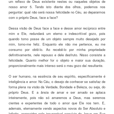
um reflexo de Deus existente nestes ou naqueles objetos de
nosso amor
5
. Tendo isto diante dos olhos, podemos nos
pergu
n
tar: qual não será nossa felicidade no Céu, ao depararmos
com o próprio Deus, face a face?
Dessa visão de Deus face a face e desse amor recíproco entre
mim e Ele, redundará um eterno e indescritível gozo, pois
quando tomo posse de um objeto sempre muito desejado por
mim, torno-me feliz. Enquanto ele não me pertence, eu me
consumo por obtê-lo. Ao recebê-lo por minha propriedade
definitivamente, nele repouso e dele desfruto. Nisso consiste a
felicidade. Quanto melhor for o objeto e maior sua duração,
proporcionalmente mais intenso será o meu gozo daí resultante.
O ser humano, na essência de seu espírito, especificamente é
inteligência e amor. No Céu, o desejo de c
o
nhecer se satisfaz de
forma plena na visão da Verdade, Bondade e Beleza, ou seja, do
próprio Deus. E a ânsia de amar e ser amado se aplaca
inteiramente, pois não só amaremos a Deus, mas seremos
cientes e experientes de todo o amor que Ele nos tem. E,
ademais, eternamente vendo aspectos novos do Ser Absoluto e
Infinito, acrescidos pelo insuperável convívio de Jesus em Sua