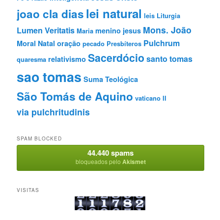
lei natural
joao cla dias
leis
Liturgia
Mons. João
Lumen Veritatis
menino jesus
Maria
Pulchrum
Moral
Natal
oração
pecado
Presbíteros
Sacerdócio
santo tomas
relativismo
quaresma
sao tomas
Suma Teológica
São Tomás de Aquino
vaticano II
via pulchritudinis
SPAM BLOCKED
44.440 spams
bloqueados pelo
Akismet
VISITAS