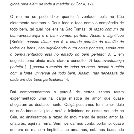
glória para além de toda a medida”
(2 Cor 4, 17).
O mesmo se pode dizer quanto à vontade, pois no Céu
claramente veremos a Deus face a face como o co
m
pêndio de
todo bem, tal qual nos ensina São Tomás:
“A razão comum da
bem-aventurança é o bem comum pe
r
feito. Assim o significou
[Boécio]
quando disse que é ‘o estado perfeito da reunião de
todos os bens’, não signif
cando outra coisa por isso, senão que
o bem-aventurado está no estado do bem perfeito”
3
. E em
seguida torna ainda mais claro o co
n
ceito:
“A bem-aventurança
perfeita
[…]
possui a reunião de todos os bens, devido à união
com a fonte universal de todo bem. Assim, não necessita de
cada um dos bens particulares”
4
.
Daí compreendermos o porquê de certos santos terem
experimentado uma tal carga mística de amor que quase
ch
e
garam ao desfalecimento. Quiçá possamos ter melhor idéia
de quão imensa e plena será a felicidade de nossa vontade no
Céu, ao analisarmos a razão do movimento de nosso amor às
criaturas, aqui na Terra. Sem nos darmos conta, po
r
tanto, quase
sempre de maneira implícita, ao amarmos, estamos buscando