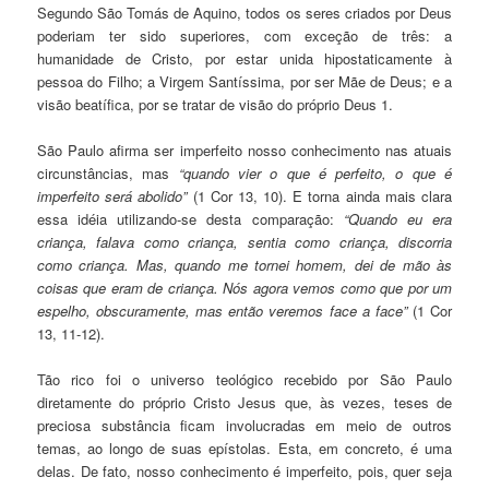
Segundo São Tomás de Aquino, todos os seres criados por Deus
poderiam ter sido superiores, com exceção de três: a
hum
a
nidade de Cristo, por estar unida hipostaticamente à
pessoa do Filho; a Virgem Santíssima, por ser Mãe de Deus; e a
visão beat
í
fica, por se tratar de visão do próprio Deus
1
.
São Paulo afirma ser imperfeito nosso conhecimento nas atuais
circunstâncias, mas
“quando vier o que é pe
r
feito, o que é
imperfeito será abolido”
(1 Cor 13, 10). E torna ainda mais clara
essa idéia utilizando-se desta comparação:
“Quando eu era
criança, falava como criança, sentia como criança, discorria
como criança. Mas, quando me tornei homem, dei de mão às
coisas que eram de criança. Nós agora vemos como que por um
espelho, obscuramente, mas então veremos face a face”
(1 Cor
13, 11-12).
Tão rico foi o universo teológico recebido por São Paulo
diretamente do próprio Cristo Jesus que, às vezes, teses de
preciosa substância ficam involucradas em meio de outros
temas, ao longo de suas epístolas. Esta, em concreto, é uma
delas. De fato, nosso conhecimento é imperfeito, pois, quer seja