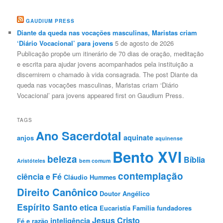
GAUDIUM PRESS
Diante da queda nas vocações masculinas, Maristas criam
‘Diário Vocacional’ para jovens
5 de agosto de 2026
Publicação propõe um itinerário de 70 dias de oração, meditação
e escrita para ajudar jovens acompanhados pela instituição a
discernirem o chamado à vida consagrada. The post Diante da
queda nas vocações masculinas, Maristas criam ‘Diário
Vocacional’ para jovens appeared first on Gaudium Press.
TAGS
Ano Sacerdotal
aquinate
anjos
aquinense
Bento XVI
beleza
Bíblia
Aristóteles
bem comum
contemplação
ciência e Fé
Cláudio Hummes
Direito Canônico
Doutor Angélico
Espírito Santo
etica
Eucaristía
Família
fundadores
Jesus Cristo
inteligência
Fé e razão