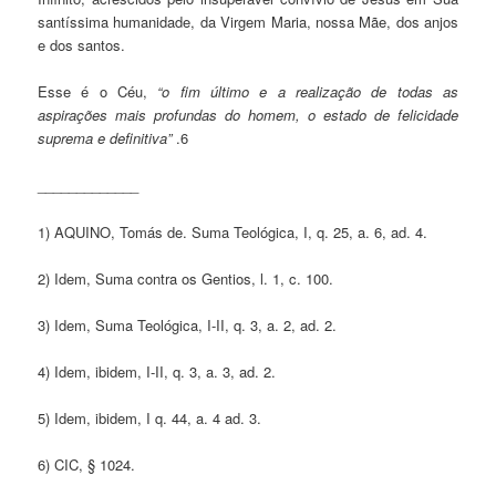
santíssima humanidade, da Virgem Maria, nossa Mãe, dos anjos
e dos santos.
Esse é o Céu,
“o fim último e a realização de todas as
aspirações mais profundas do homem, o estado de felicidade
s
u
prema e definitiva”
.6
_____________
1) AQUINO, Tomás de. Suma Teológica, I, q. 25, a. 6, ad. 4.
2) Idem, Suma contra os Gentios, l. 1, c. 100.
3) Idem, Suma Teológica, I-II, q. 3, a. 2, ad. 2.
4) Idem, ibidem, I-II, q. 3, a. 3, ad. 2.
5) Idem, ibidem, I q. 44, a. 4 ad. 3.
6) CIC, § 1024.