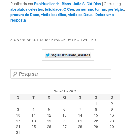
Publicado em
Espiritualidade
,
Mons. João S. Clá Dias
|
Com a tag
absolutos celestes
,
felicidade
,
O Céu
,
os ser são tomás
,
perfeição
,
procura de Deus
,
visão beatifica
,
visão de Deus
|
Deixe uma
resposta
SIGA OS ARAUTOS DO EVANGELHO NO TWITTER
P
e
s
q
AGOSTO 2026
u
S
T
Q
Q
S
S
D
i
1
2
s
3
4
5
6
7
8
9
a
10
11
12
13
14
15
16
r
17
18
19
20
21
22
23
24
25
26
27
28
29
30
31