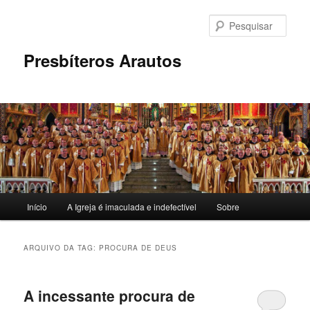
Pular
Pular
para
para
Pesqu
o
o
conteúdo
conteúdo
Presbíteros Arautos
principal
secundário
Menu
Início
A Igreja é imaculada e indefectível
Sobre
principal
ARQUIVO DA TAG:
PROCURA DE DEUS
A incessante procura de