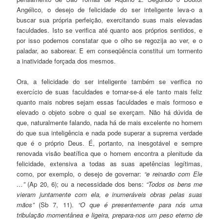
Angélico, o desejo de felicidade do ser inteligente leva-o a
buscar sua própria perfeição, exercitando suas mais elevadas
facu
l
dades. Isto se verifica até quanto aos próprios sentidos, e
por isso podemos constatar que o olho se reg
o
zija ao ver, e o
paladar, ao saborear. E em conseqüência constitui um tormento
a inatividade forçada dos mesmos.
Ora, a felicidade do ser inteligente também se verifica no
exercício de suas faculdades e tornar-se-á ele tanto mais feliz
quanto mais nobres sejam essas faculdades e mais formoso e
elevado o objeto sobre o qual se exe
r
çam. Não há dúvida de
que, naturalmente falando, nada há de mais excelente no homem
do que sua inteligência e nada pode superar a suprema verdade
que é o próprio Deus. É, portanto, na inesgotável e sempre
renovada visão beatífica que o homem encontra a plenitude da
felicidade, extensiva a todas as suas apetências legítimas,
como, por exemplo, o desejo de governar:
“e reinarão com Ele
…”
(Ap 20, 6); ou a necessidade dos bens:
“Todos os bens me
vieram juntamente com ela, e inumeráveis obras pelas suas
mãos”
(Sb 7, 11).
“O que é presentemente para nós uma
tribulação momentânea e ligeira, prepara-nos um peso eterno de