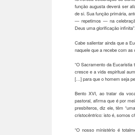
função augusta deverá ser af
de si. Sua função primária, an
— repetimos — na celebração
Deus uma glorificação infinita”
Cabe salientar ainda que a E
naquele que a recebe com as 
“O Sacramento da Eucaristia t
cresce e a vida espiritual a
[…] para que o homem seja pe
Bento XVI, ao tratar da voca
pastoral, afirma que é por m
presbíteros, diz ele, têm “um
cristocêntrico: isto é, somos 
“O nosso ministério é totalm