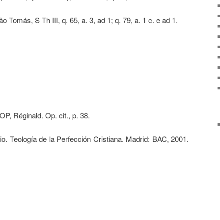
ão Tomás, S Th III, q. 65, a. 3, ad 1; q. 79, a. 1 c. e ad 1.
Réginald. Op. cit., p. 38.
 Teología de la Perfección Cristiana. Madrid: BAC, 2001.