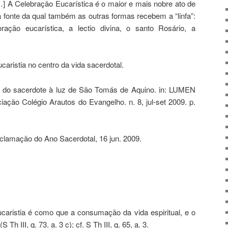
[…] A Celebração Eucarística é o maior e mais nobre ato de
 a fonte da qual também as outras formas recebem a “linfa”:
ração eucarística, a lectio divina, o santo Rosário, a
ristia no centro da vida sacerdotal.
 do sacerdote à luz de São Tomás de Aquino. in: LUMEN
ção Colégio Arautos do Evangelho. n. 8, jul-set 2009. p.
clamação do Ano Sacerdotal, 16 jun. 2009.
Eucaristia é como que a consumação da vida espiritual, e o
h III, q. 73. a. 3 c); cf. S Th III, q. 65, a. 3.