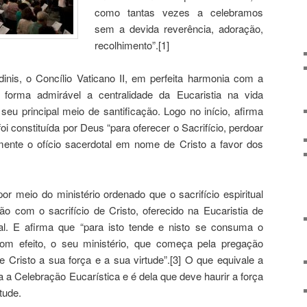
como tantas vezes a celebramos
sem a devida reverência, adoração,
recolhimento”.[1]
inis, o Concílio Vaticano II, em perfeita harmonia com a
 forma admirável a centralidade da Eucaristia na vida
seu principal meio de santificação. Logo no início, afirma
i constituída por Deus “para oferecer o Sacrifício, perdoar
mente o ofício sacerdotal em nome de Cristo a favor dos
r meio do ministério ordenado que o sacrifício espiritual
o com o sacrifício de Cristo, oferecido na Eucaristia de
l. E afirma que “para isto tende e nisto se consuma o
Com efeito, o seu ministério, que começa pela pregação
 de Cristo a sua força e a sua virtude”.[3] O que equivale a
a a Celebração Eucarística e é dela que deve haurir a força
tude.