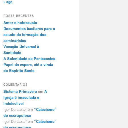
« ago
POSTS RECENTES
Amor e holocausto
Documentos basilares para o
estudo da formação dos
seminaristas
Vocação Universal à
Santidade
A Solenidade de Pentecostes
Papel da espera, até a vinda
do Espírito Santo
COMENTÁRIOS
Sistema Primavera
em
A
Igreja é imaculada e
indefectível
Igor De Lazari
em
“Catecismo”
do escrupuloso
Igor De Lazari
em
“Catecismo”
do escrupuloso