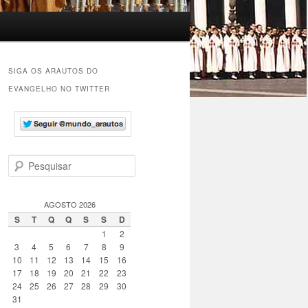
SIGA OS ARAUTOS DO
EVANGELHO NO TWITTER
P
e
s
q
AGOSTO 2026
u
S
T
Q
Q
S
S
D
i
1
2
s
3
4
5
6
7
8
9
a
10
11
12
13
14
15
16
r
17
18
19
20
21
22
23
24
25
26
27
28
29
30
31