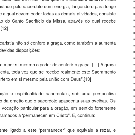
astado pelo sacerdote com energia, lançando-o para longe
te a qual devem ceder todas as demais atividades, consiste
 do Santo Sacrifício da Missa, através do qual recebe
.[12]
ucaristia não só confere a graça, como também a aumenta
devidas disposições:
em por si mesmo o poder de conferir a graça. […] A graça
umenta, toda vez que se recebe realmente este Sacramento
rfeito em si mesmo pela união com Deus”.[13]
ção e espiritualidade sacerdotais, sob uma perspectiva
eio da oração que o sacerdote apascenta suas ovelhas. Os
a vocação particular para a oração, em sentido fortemente
chamados a ‘permanecer’ em Cristo”. E, continua:
ente ligado a este “permanecer” que equivale a rezar, e