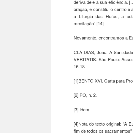
deriva dele a sua eficiência. 
oração, e constitui o centro e
a Liturgia das Horas, a ado
meditação”.[14]
Novamente, encontramos a Euca
CLÁ DIAS, João. A Santidade
VERITATIS. São Paulo: Associa
16-18.
[1]BENTO XVI. Carta para Pro
[2] PO, n. 2.
[3] Idem.
[4]Nota do texto original: “A 
fim de todos os sacramentos” (S T