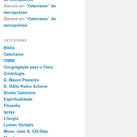
Marcela
em
“Catecismo” do
escrupuloso
Mariana
em
“Catecismo” do
escrupuloso
CATEGORIAS
Bíblia
Catecismo
CNBB
Congregação para o Clero
Cristologia
D. Mauro Piacenza
D. Odilo Pedro Scherer
Direito Canônico
Espiritualidade
Filosofia
Igreja
Liturgia
Lumen Veritatis
Mons. João S. Clá Dias