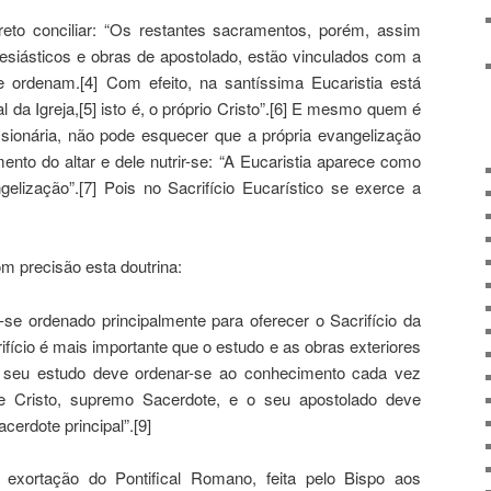
reto conciliar: “Os restantes sacramentos, porém, assim
esiásticos e obras de apostolado, estão vinculados com a
e ordenam.[4] Com efeito, na santíssima Eucaristia está
al da Igreja,[5] isto é, o próprio Cristo”.[6] E mesmo quem é
onária, não pode esquecer que a própria evangelização
to do altar e dele nutrir-se: “A Eucaristia aparece como
elização”.[7] Pois no Sacrifício Eucarístico se exerce a
m precisão esta doutrina:
se ordenado principalmente para oferecer o Sacrifício da
fício é mais importante que o estudo e as obras exteriores
o seu estudo deve ordenar-se ao conhecimento cada vez
e Cristo, supremo Sacerdote, e o seu apostolado deve
cerdote principal”.[9]
exortação do Pontifical Romano, feita pelo Bispo aos