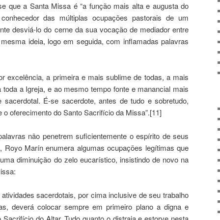
e que a Santa Missa é “a função mais alta e augusta do
, conhecedor das múltiplas ocupações pastorais de um
nte desviá-lo do cerne da sua vocação de mediador entre
 mesma ideia, logo em seguida, com inflamadas palavras
or excelência, a primeira e mais sublime de todas, a mais
a toda a Igreja, e ao mesmo tempo fonte e manancial mais
e sacerdotal. É-se sacerdote, antes de tudo e sobretudo,
e o oferecimento do Santo Sacrifício da Missa”.[11]
alavras não penetrem suficientemente o espírito de seus
io, Royo Marín enumera algumas ocupações legítimas que
 uma diminuição do zelo eucarístico, insistindo de novo na
issa:
atividades sacerdotais, por cima inclusive de seu trabalho
mas, deverá colocar sempre em primeiro plano a digna e
Sacrifício do Altar. Tudo quanto o distraia e estorve nesta