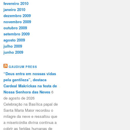
fevereiro 2010
janeiro 2010
dezembro 2009
novembro 2009
outubro 2009
setembro 2009
agosto 2009
julho 2009
junho 2009
GAUDIUM PRESS
“Deus entra em nossas vidas
pela gentileza”, destaca
Cardeal Makrickas na festa de
Nossa Senhora das Neves
6
de agosto de 2026
Celebração na Basílica papal de
Santa Maria Maior recordou o
milagre da neve e ressaltou que
a misericórdia divina continua a
cobrir as feridas humanas de