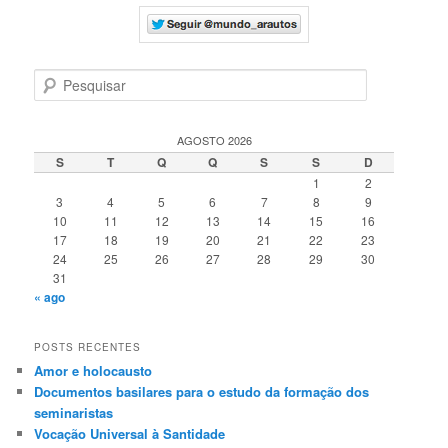
P
e
s
q
AGOSTO 2026
u
S
T
Q
Q
S
S
D
i
1
2
s
3
4
5
6
7
8
9
a
10
11
12
13
14
15
16
r
17
18
19
20
21
22
23
24
25
26
27
28
29
30
31
« ago
POSTS RECENTES
Amor e holocausto
Documentos basilares para o estudo da formação dos
seminaristas
Vocação Universal à Santidade