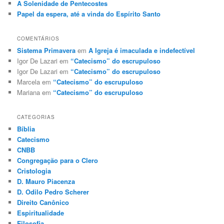
A Solenidade de Pentecostes
Papel da espera, até a vinda do Espírito Santo
COMENTÁRIOS
Sistema Primavera
em
A Igreja é imaculada e indefectível
Igor De Lazari
em
“Catecismo” do escrupuloso
Igor De Lazari
em
“Catecismo” do escrupuloso
Marcela
em
“Catecismo” do escrupuloso
Mariana
em
“Catecismo” do escrupuloso
CATEGORIAS
Bíblia
Catecismo
CNBB
Congregação para o Clero
Cristologia
D. Mauro Piacenza
D. Odilo Pedro Scherer
Direito Canônico
Espiritualidade
Filosofia