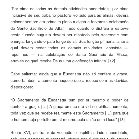
“Por cima de todas as demais atividades sacerdotais, por cima
inclusive de seu trabalho pastoral voltado para as almas, deverá
colocar sempre em primeiro plano a digna e fervorosa celebração
do Santo Sacrifício do Altar. Tudo quanto o distraia e estorve
nesta função augusta deverá ser afastado pelo sacerdote com
energia, lançando-o para longe de si. Sua função primária, ante a
qual devem ceder todas as demais atividades, consiste —
repetimos — na celebração do Santo Sacrifício da Missa,
através do qual recebe Deus uma glorificação infinita”.[12]
Cabe salientar ainda que a Eucaristia não só confere a graça,
como também a aumenta naquele que a recebe com as devidas
disposições:
“O Sacramento da Eucaristia tem por si mesmo o poder de
conferir a graça. […] A graça cresce e a vida espiritual aumenta,
toda vez que se recebe realmente este Sacramento […] para que
o homem seja perfeito em si mesmo pela união com Deus”.[13]
Bento XVI, ao tratar da vocação e espiritualidade sacerdotais,
sob uma perspectiva pastoral, afirma que é por meio da oração