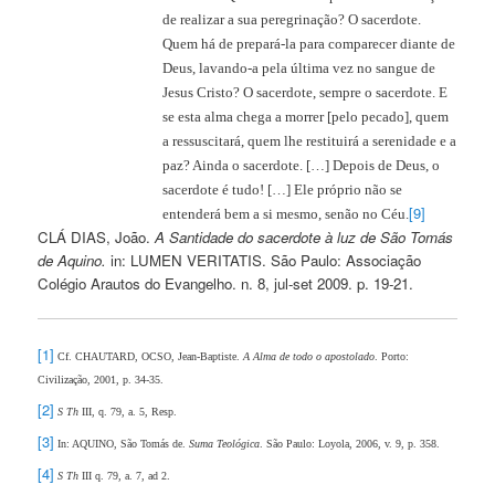
de realizar a sua peregrinação? O sacerdote.
Quem há de prepará-la para comparecer diante de
Deus, lavando-a pela última vez no sangue de
Jesus Cristo? O sacerdote, sempre o sacerdote. E
se esta alma chega a morrer [pelo pecado], quem
a ressuscitará, quem lhe restituirá a serenidade e a
paz? Ainda o sacerdote. […] Depois de Deus, o
sacerdote é tudo! […] Ele próprio não se
[9]
entenderá bem a si mesmo, senão no Céu.
CLÁ DIAS, João.
A Santidade do sacerdote à luz de São Tomás
de Aquino.
in: LUMEN VERITATIS. São Paulo: Associação
Colégio Arautos do Evangelho. n. 8, jul-set 2009. p. 19-21.
[1]
Cf. CHAUTARD, OCSO, Jean-Baptiste.
A Alma de todo o apostolado
. Porto:
Civilização, 2001, p. 34-35.
[2]
S Th
III, q. 79, a. 5, Resp.
[3]
In: AQUINO, São Tomás de.
Suma Teológica
. São Paulo: Loyola, 2006, v. 9, p. 358.
[4]
S Th
III q. 79, a. 7, ad 2.