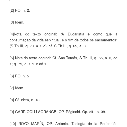
[2] PO, n. 2.
[3] Idem.
[4]Nota do texto original: “A Eucaristia é como que a
consumação da vida espiritual, e o fim de todos os sacramentos”
(S Th III, q. 73. a. 3 c); cf. S Th III, q. 65, a. 3.
[5] Nota do texto original: Cf. São Tomás, S Th III, q. 65, a. 3, ad
1; q. 79, a. 1 c. e ad 1.
[6] PO, n. 5
[7] Idem.
[8] Cf. idem, n. 13.
[9] GARRIGOU-LAGRANGE, OP, Réginald. Op. cit., p. 38.
[10] ROYO MARÍN, OP, Antonio. Teología de la Perfección