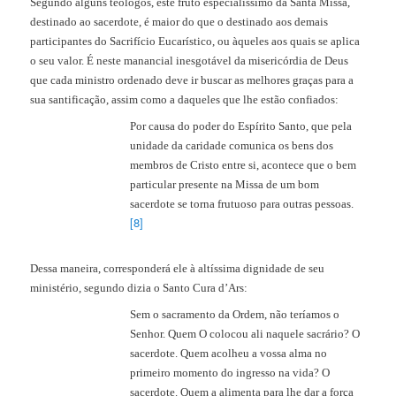
Segundo alguns teólogos, este fruto especialíssimo da Santa Missa,
destinado ao sacerdote, é maior do que o destinado aos demais
participantes do Sacrifício Eucarístico, ou àqueles aos quais se aplica
o seu valor. É neste manancial inesgotável da misericórdia de Deus
que cada ministro ordenado deve ir buscar as melhores graças para a
sua santificação, assim como a daqueles que lhe estão confiados:
Por causa do poder do Espírito Santo, que pela
unidade da caridade comunica os bens dos
membros de Cristo entre si, acontece que o bem
particular presente na Missa de um bom
sacerdote se torna frutuoso para outras pessoas.
[8]
Dessa maneira, corresponderá ele à altíssima dignidade de seu
ministério, segundo dizia o Santo Cura d’Ars:
Sem o sacramento da Ordem, não teríamos o
Senhor. Quem O colocou ali naquele sacrário? O
sacerdote. Quem acolheu a vossa alma no
primeiro momento do ingresso na vida? O
sacerdote. Quem a alimenta para lhe dar a força