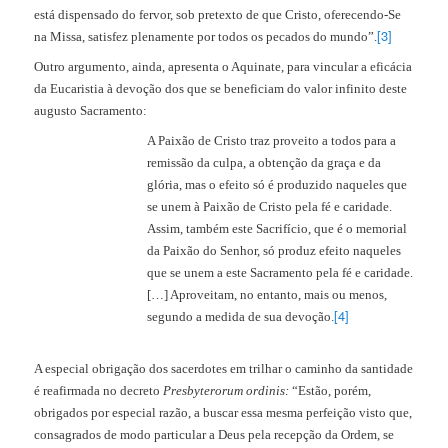
está dispensado do fervor, sob pretexto de que Cristo, oferecendo-Se
[3]
na Missa, satisfez plenamente por todos os pecados do mundo”.
Outro argumento, ainda, apresenta o Aquinate, para vincular a eficácia
da Eucaristia à devoção dos que se beneficiam do valor infinito deste
augusto Sacramento:
A Paixão de Cristo traz proveito a todos para a
remissão da culpa, a obtenção da graça e da
glória, mas o efeito só é produzido naqueles que
se unem à Paixão de Cristo pela fé e caridade.
Assim, também este Sacrifício, que é o memorial
da Paixão do Senhor, só produz efeito naqueles
que se unem a este Sacramento pela fé e caridade.
[…] Aproveitam, no entanto, mais ou menos,
[4]
segundo a medida de sua devoção.
A especial obrigação dos sacerdotes em trilhar o caminho da santidade
é reafirmada no decreto
Presbyterorum ordinis:
“Estão, porém,
obrigados por especial razão, a buscar essa mesma perfeição visto que,
consagrados de modo particular a Deus pela recepção da Ordem, se