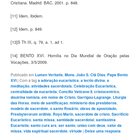
Cristiana. Madrid: BAC, 2001. p. 848.
[11] Idem, ibidem.
[12] Idem, p. 849.
[13]S Th III, q. 79, a. 1, ad 1.
[14] BENTO XVI. Homilia no Dia Mundial de Oração pelas
Vocações, 3/5/2009.
Publicado em
Lumen Veritatis
,
Mons. João S. Clá Dias
,
Papa Bento
XVI
|
Com a tag
a adoração eucarística
,
a lectio divina
,
a
meditação
,
atividades sacerdotais
,
Celebração Eucarística
,
centralidade da eucaristia
,
Concílio Vaticano II
,
cristocentrico
,
doutrina tomista
,
em nome de Cristo
,
Garrigou-Lagrange
,
Liturgia
das Horas
,
meio de santificaçao
,
ministerio dos presbiteros
,
modelo de sacerdote
,
o santo Rosário
,
obras de apostolado
,
Presbyterorum ordinis
,
Royo Marín
,
sacerdote de cristo
,
Sacrifício
Eucarístico
,
santa missa
,
santidade sacerdotal
,
santissima
Eucaristia
,
santo cura ars
,
ser santo
,
uniao com deus
,
valor da
missa
,
vida espiritual sacerdote
,
virtude
|
Deixe uma resposta