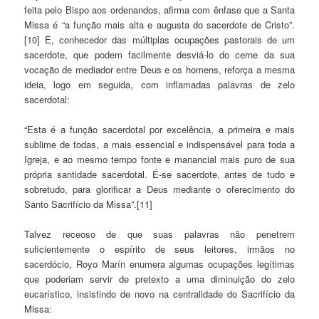
feita pelo Bispo aos ordenandos, afirma com ênfase que a Santa
Missa é “a função mais alta e augusta do sacerdote de Cristo”.
[10] E, conhecedor das múltiplas ocupações pastorais de um
sacerdote, que podem facilmente desviá-lo do cerne da sua
vocação de mediador entre Deus e os homens, reforça a mesma
ideia, logo em seguida, com inflamadas palavras de zelo
sacerdotal:
“Esta é a função sacerdotal por excelência, a primeira e mais
sublime de todas, a mais essencial e indispensável para toda a
Igreja, e ao mesmo tempo fonte e manancial mais puro de sua
própria santidade sacerdotal. É-se sacerdote, antes de tudo e
sobretudo, para glorificar a Deus mediante o oferecimento do
Santo Sacrifício da Missa”.[11]
Talvez receoso de que suas palavras não penetrem
suficientemente o espírito de seus leitores, irmãos no
sacerdócio, Royo Marín enumera algumas ocupações legítimas
que poderiam servir de pretexto a uma diminuição do zelo
eucarístico, insistindo de novo na centralidade do Sacrifício da
Missa: