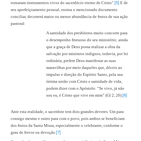
[5]
tornaram instrumentos vivos do sacerdócio eterno de Cristo”.
E de
seu aperfeiçoamento pessoal, ensina o mencionado documento
conciliar, decorrerá maior ou menor abundância de frutos de sua ação
pastoral:
A santidade dos presbíteros muito concorre para
o desempenho frutuoso do seu ministério; ainda
que a graça de Deus possa realizar a obra da
salvação por ministros indignos, todavia, por lei
ordinária, prefere Deus manifestar as suas
maravilhas por meio daqueles que, dóceis ao
impulso e direção do Espírito Santo, pela sua
íntima união com Cristo e santidade de vida,
podem dizer com o Apóstolo: “Se vivo, já não
[6]
sou eu, é Cristo que vive em mim” (Gl 2, 20).
Ante esta realidade, o sacerdote tem dois grandes deveres. Um para
consigo mesmo e outro para com o povo, pois ambos se beneficiam
dos frutos da Santa Missa, especialmente o celebrante, conforme o
[7]
grau de fervor ou devoção.