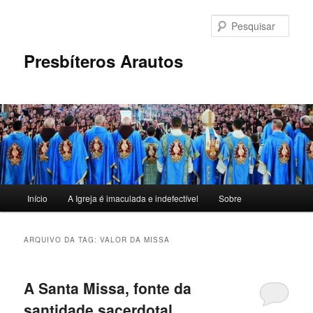
Pular
Pular
para
para
Pesqu
o
o
conteúdo
conteúdo
Presbíteros Arautos
principal
secundário
Menu
Início
A Igreja é imaculada e indefectível
Sobre
principal
ARQUIVO DA TAG:
VALOR DA MISSA
A Santa Missa, fonte da
santidade sacerdotal