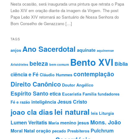
Nesta ocasião, será inaugurada uma pintura que retrata o Papa
Leão XIV em oração diante da imagem da Virgem. The post
Papa Leão XIV retornará ao Santuário de Nossa Senhora do
Bom Conselho de Genazzano […]
TAGS
Ano Sacerdotal
aquinate
anjos
aquinense
Bento XVI
beleza
Bíblia
Aristóteles
bem comum
contemplação
ciência e Fé
Cláudio Hummes
Direito Canônico
Doutor Angélico
Espírito Santo
etica
Eucaristía
Família
fundadores
Jesus Cristo
inteligência
Fé e razão
lei natural
joao cla dias
leis
Liturgia
Mons. João
Lumen Veritatis
menino jesus
Maria
Pulchrum
Moral
Natal
oração
pecado
Presbíteros