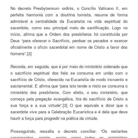
No decreto Presbyterorum ordinis, o Concílio Vaticano II, em
perfeita harmonia com a doutrina tomista, resume de forma
admirável a centralidade da Eucaristia na vida espiritual do
sacerdote, como seu principal meio de santificação. Logo no
início, afirma que a Ordem dos presbíteros foi constituída por
Deus “para oferecer o Sacrifício, perdoar os pecados e exercer
oficialmente o ofício sacerdotal em nome de Cristo a favor dos
homens”.[2]
Recorda, em seguida, que é por meio do ministério ordenado que
o sacrifício espiritual dos fiéis se consuma em união com o
sacrifício de Cristo, oferecido na Eucaristia de modo incruento e
sacramental. E afirma que “para isto tende e nisto se consuma o
ministério dos presbíteros. Com efeito, o seu ministério, que
começa pela pregação evangélica, tira do sacrifício de Cristo a
sua força e a sua virtude”.[3] O que equivale a dizer que o
sacerdote vive para a Celebração Eucarística e é dela que deve
haurir a força para progredir na prática da virtude.
Prosseguindo, ressalta o decreto conciliar: “Os restantes
sacramentos, porém, assim como todos os ministérios