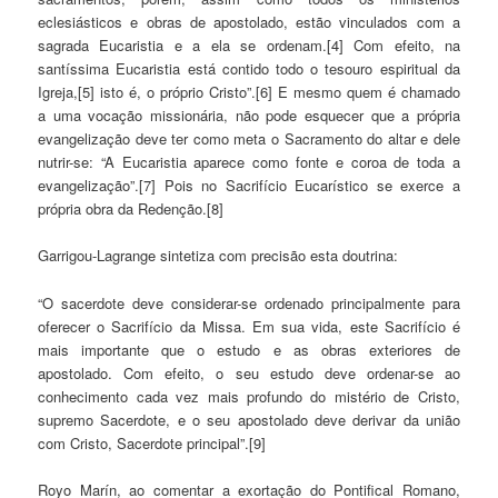
eclesiásticos e obras de apostolado, estão vinculados com a
sagrada Eucaristia e a ela se ordenam.[4] Com efeito, na
santíssima Eucaristia está contido todo o tesouro espiritual da
Igreja,[5] isto é, o próprio Cristo”.[6] E mesmo quem é chamado
a uma vocação missionária, não pode esquecer que a própria
evangelização deve ter como meta o Sacramento do altar e dele
nutrir-se: “A Eucaristia aparece como fonte e coroa de toda a
evangelização”.[7] Pois no Sacrifício Eucarístico se exerce a
própria obra da Redenção.[8]
Garrigou-Lagrange sintetiza com precisão esta doutrina:
“O sacerdote deve considerar-se ordenado principalmente para
oferecer o Sacrifício da Missa. Em sua vida, este Sacrifício é
mais importante que o estudo e as obras exteriores de
apostolado. Com efeito, o seu estudo deve ordenar-se ao
conhecimento cada vez mais profundo do mistério de Cristo,
supremo Sacerdote, e o seu apostolado deve derivar da união
com Cristo, Sacerdote principal”.[9]
Royo Marín, ao comentar a exortação do Pontifical Romano,