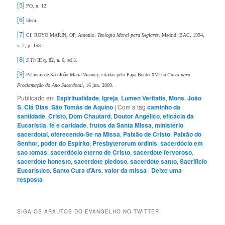
[5]
PO, n. 12.
[6]
Idem.
[7]
Cf. ROYO MARÍN, OP, Antonio.
Teología Moral para Seglares
. Madrid: BAC, 1994,
v. 2, p. 158.
[8]
S Th
III q. 82, a. 6, ad 3.
[9]
Palavras de São João Maria Vianney, citadas pelo Papa Bento XVI na
Carta para
Proclamação do Ano Sacerdotal
, 16 jun. 2009.
Publicado em
Espiritualidade
,
Igreja
,
Lumen Veritatis
,
Mons. João
S. Clá Dias
,
São Tomás de Aquino
|
Com a tag
caminho da
santidade
,
Cristo
,
Dom Chautard
,
Doutor Angélico
,
eficácia da
Eucaristia
,
fé e caridade
,
frutos da Santa Missa
,
ministério
sacerdotal
,
oferecendo-Se na Missa
,
Paixão de Cristo
,
Paixão do
Senhor
,
poder do Espírito
,
Presbyterorum ordinis
,
sacerdócio em
sao tomas
,
sacerdócio eterno de Cristo
,
sacerdote fervoroso
,
sacerdote honesto
,
sacerdote piedoso
,
sacerdote santo
,
Sacrifício
Eucarístico
,
Santo Cura d’Ars
,
valor da missa
|
Deixe uma
resposta
SIGA OS ARAUTOS DO EVANGELHO NO TWITTER